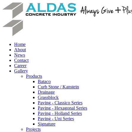
Home
About
News
Contact
Career
Gallery
Products
Bataco
Curb Stone / Kanstein
Drainage
Grassblock
Paving - Classico Series
Paving - Hexagonal Series
Paving - Holland Series
Paving - Uni Series
Signature
Projects