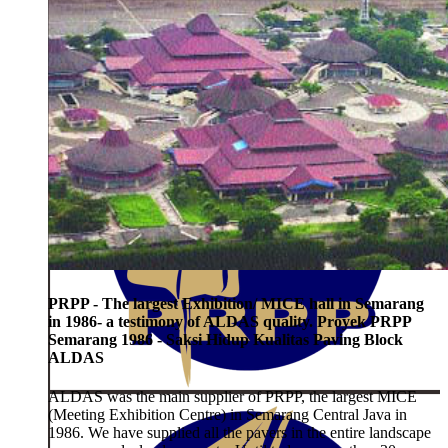
PRPP - The largest Exhibition/ MICE hall in Semarang
in 1986- a testimony of ALDAS quality. Proyek PRPP
Semarang 1986 - Saksi Hidup Kualitas Paving Block
ALDAS
ALDAS was the main supplier of PRPP, the largest MICE
(Meeting Exhibition Centre) in Semarang Central Java in
1986. We have supplied all the pavers in the entire landscape