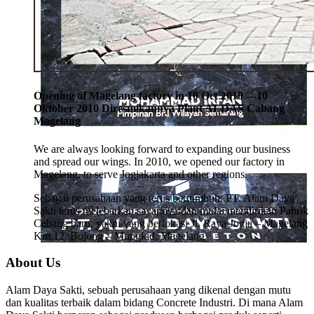
Opening of Magelang factory in 10 Oct 2010 ---10
Oktober 2010 Diresmikannya Plant ALDAS Cabang
Magelang
We are always looking forward to expanding our business
and spread our wings. In 2010, we opened our factory in
Magelang, to serve Jogjakarta and other regions.
Sebagai perusahaan yang terus bertumbuh, PT. Alam Daya
Sakti terus melebarkan sayapnya dan mulai mendirikan Pabrik
Cabang baru, yakni yang berlokasi Jl. Raya Jogja – Magelang
Km.12, Bojong – Mungkid, Magelang
About Us
Alam Daya Sakti, sebuah perusahaan yang dikenal dengan mutu
dan kualitas terbaik dalam bidang Concrete Industri. Di mana Alam