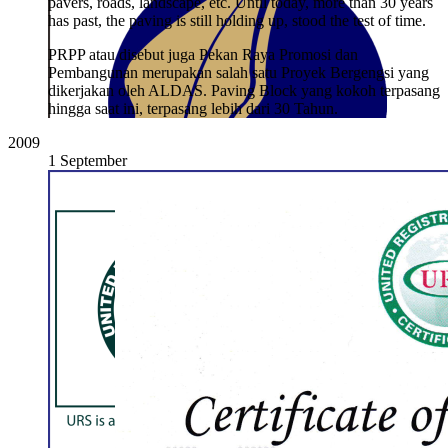
pavers, roads, landscape, etc. Until today, more than 30 years
has past, the paving is still holding up, stood the test of time.
PRPP atau disebut juga Pekan Raya Promosi dan
Pembangunan merupakan salah satu Proyek Bergengsi yang
dikerjakan oleh ALDAS. Paving Block yang kokoh terpasang
hingga saat ini, terpasang lebih dari 30 Tahun.
2009
1 September