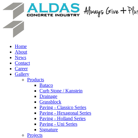
Home
About
News
Contact
Career
Gallery
Products
Bataco
Curb Stone / Kanstein
Drainage
Grassblock
Paving - Classico Series
Paving - Hexagonal Series
Paving - Holland Series
Paving - Uni Series
Signature
Projects