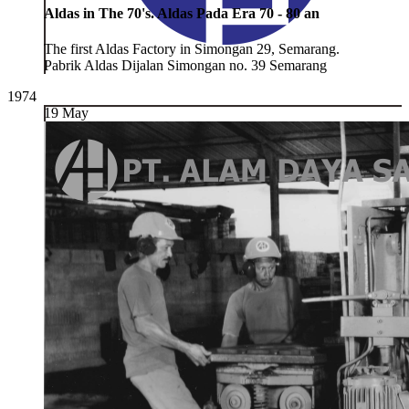
Aldas in The 70's. Aldas Pada Era 70 - 80 an
The first Aldas Factory in Simongan 29, Semarang.
Pabrik Aldas Dijalan Simongan no. 39 Semarang
1974
19 May