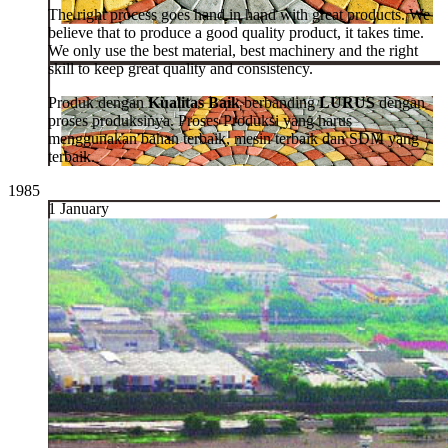
The right process goes hand in hand with great products. We
believe that to produce a good quality product, it takes time.
We only use the best material, best machinery and the right
skill to keep great quality and consistency.
Produk dengan
Kualitas Baik
berbanding
LURUS
dengan
proses produksinya. Proses Produksi yang harus
menggunakan bahan terbaik, mesin terbaik dan SDM yang
terbaik.
1985
1 January