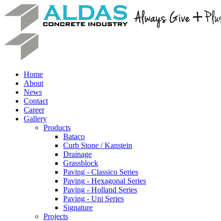
Home
About
News
Contact
Career
Gallery
Products
Bataco
Curb Stone / Kanstein
Drainage
Grassblock
Paving - Classico Series
Paving - Hexagonal Series
Paving - Holland Series
Paving - Uni Series
Signature
Projects