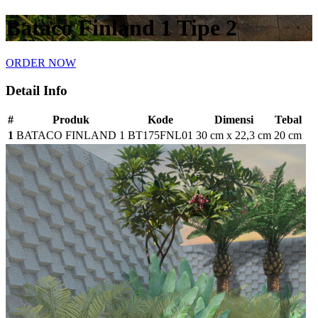
Bataco Finland 1 Tipe 2
ORDER NOW
Detail Info
#
Produk
Kode
Dimensi
Tebal
1
BATACO FINLAND 1
BT175FNL01
30 cm x 22,3 cm
20 cm