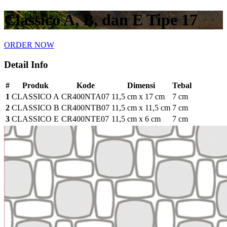
Classico A, B, dan E Tipe 17
ORDER NOW
Detail Info
#
Produk
Kode
Dimensi
Tebal
1
CLASSICO A
CR400NTA07
11,5 cm x 17 cm
7 cm
2
CLASSICO B
CR400NTB07
11,5 cm x 11,5 cm
7 cm
3
CLASSICO E
CR400NTE07
11,5 cm x 6 cm
7 cm