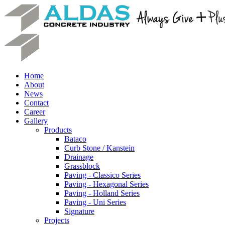
Home
About
News
Contact
Career
Gallery
Products
Bataco
Curb Stone / Kanstein
Drainage
Grassblock
Paving - Classico Series
Paving - Hexagonal Series
Paving - Holland Series
Paving - Uni Series
Signature
Projects