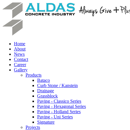
Home
About
News
Contact
Career
Gallery
Products
Bataco
Curb Stone / Kanstein
Drainage
Grassblock
Paving - Classico Series
Paving - Hexagonal Series
Paving - Holland Series
Paving - Uni Series
Signature
Projects