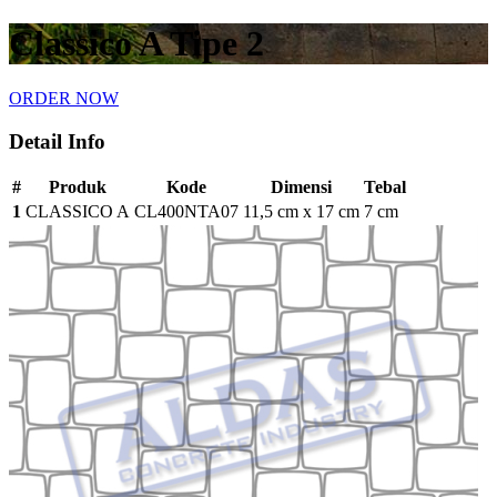
Classico A Tipe 2
ORDER NOW
Detail Info
#
Produk
Kode
Dimensi
Tebal
1
CLASSICO A
CL400NTA07
11,5 cm x 17 cm
7 cm