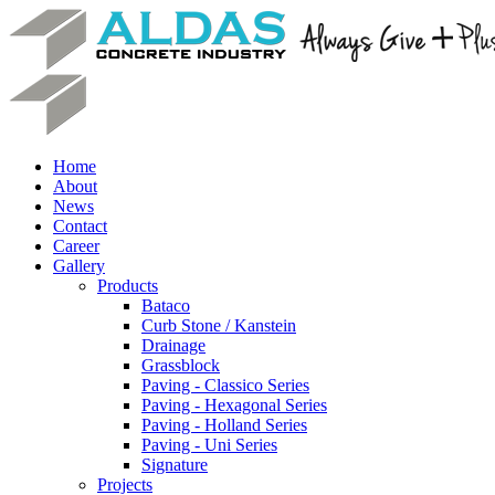
Home
About
News
Contact
Career
Gallery
Products
Bataco
Curb Stone / Kanstein
Drainage
Grassblock
Paving - Classico Series
Paving - Hexagonal Series
Paving - Holland Series
Paving - Uni Series
Signature
Projects