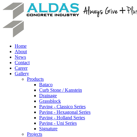
Home
About
News
Contact
Career
Gallery
Products
Bataco
Curb Stone / Kanstein
Drainage
Grassblock
Paving - Classico Series
Paving - Hexagonal Series
Paving - Holland Series
Paving - Uni Series
Signature
Projects