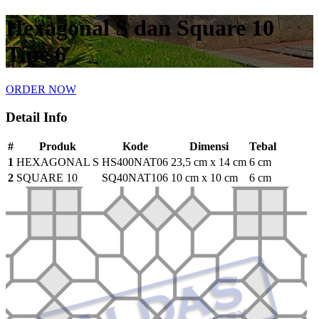
Hexagonal S dan Square 10
Tipe 6
ORDER NOW
Detail Info
#
Produk
Kode
Dimensi
Tebal
1
HEXAGONAL S
HS400NAT06
23,5 cm x 14 cm
6 cm
2
SQUARE 10
SQ40NAT106
10 cm x 10 cm
6 cm