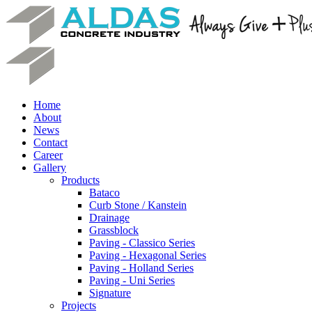
Home
About
News
Contact
Career
Gallery
Products
Bataco
Curb Stone / Kanstein
Drainage
Grassblock
Paving - Classico Series
Paving - Hexagonal Series
Paving - Holland Series
Paving - Uni Series
Signature
Projects