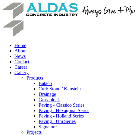
Home
About
News
Contact
Career
Gallery
Products
Bataco
Curb Stone / Kanstein
Drainage
Grassblock
Paving - Classico Series
Paving - Hexagonal Series
Paving - Holland Series
Paving - Uni Series
Signature
Projects