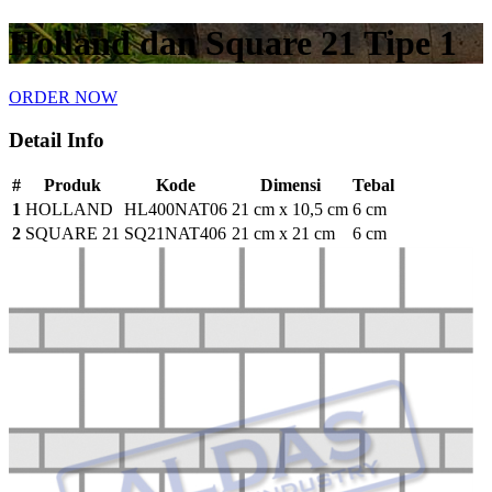
Holland dan Square 21 Tipe 1
ORDER NOW
Detail Info
#
Produk
Kode
Dimensi
Tebal
1
HOLLAND
HL400NAT06
21 cm x 10,5 cm
6 cm
2
SQUARE 21
SQ21NAT406
21 cm x 21 cm
6 cm