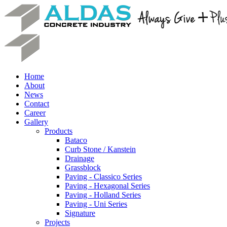
Home
About
News
Contact
Career
Gallery
Products
Bataco
Curb Stone / Kanstein
Drainage
Grassblock
Paving - Classico Series
Paving - Hexagonal Series
Paving - Holland Series
Paving - Uni Series
Signature
Projects