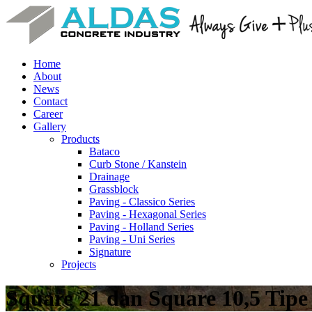
Home
About
News
Contact
Career
Gallery
Products
Bataco
Curb Stone / Kanstein
Drainage
Grassblock
Paving - Classico Series
Paving - Hexagonal Series
Paving - Holland Series
Paving - Uni Series
Signature
Projects
Square 21 dan Square 10,5 Tipe