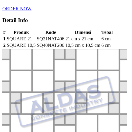
ORDER NOW
Detail Info
#
Produk
Kode
Dimensi
Tebal
1
SQUARE 21
SQ21NAT406
21 cm x 21 cm
6 cm
2
SQUARE 10,5
SQ40NAT206
10,5 cm x 10,5 cm
6 cm