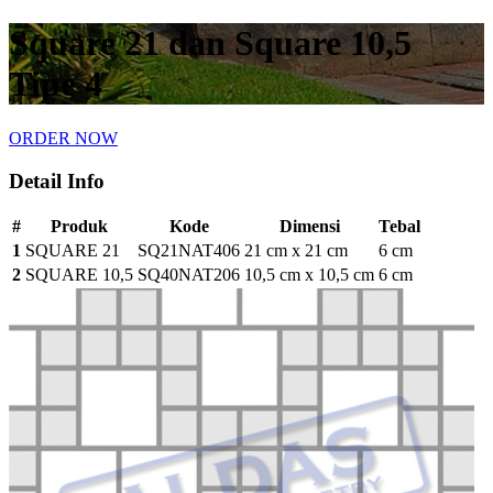
Square 21 dan Square 10,5
Tipe 4
ORDER NOW
Detail Info
#
Produk
Kode
Dimensi
Tebal
1
SQUARE 21
SQ21NAT406
21 cm x 21 cm
6 cm
2
SQUARE 10,5
SQ40NAT206
10,5 cm x 10,5 cm
6 cm