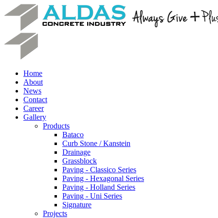
Home
About
News
Contact
Career
Gallery
Products
Bataco
Curb Stone / Kanstein
Drainage
Grassblock
Paving - Classico Series
Paving - Hexagonal Series
Paving - Holland Series
Paving - Uni Series
Signature
Projects